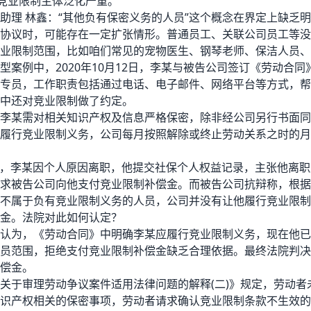
现竞业限制主体泛化严重。
 林鑫：“其他负有保密义务的人员”这个概念在界定上缺乏明
协议时，可能存在一定扩张情形。普通员工、关联公司员工等没
业限制范围，比如咱们常见的宠物医生、钢琴老师、保洁人员、
例中，2020年10月12日，李某与被告公司签订《劳动合同
专员，工作职责包括通过电话、电子邮件、网络平台等方式，帮
中还对竞业限制做了约定。
某需对相关知识产权及信息严格保密，除非经公司另行书面同
履行竞业限制义务，公司每月按照解除或终止劳动关系之时的月基
日，李某因个人原因离职，他提交社保个人权益记录，主张他离职后
求被告公司向他支付竞业限制补偿金。而被告公司抗辩称，根据
不属于负有竞业限制义务的人员，公司并没有让他履行竞业限制
金。法院对此如何认定？
为，《劳动合同》中明确李某应履行竞业限制义务，现在他已
员范围，拒绝支付竞业限制补偿金缺乏合理依据。最终法院判决
偿金。
于审理劳动争议案件适用法律问题的解释(二)》规定，劳动者
识产权相关的保密事项，劳动者请求确认竞业限制条款不生效的