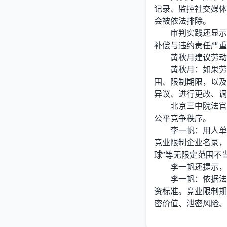
记录、监控社交媒体
会被依法排除。
审判实践还显示，
补偿与违约责任严重
黄秋月建议劳动者
黄秋月：如果劳动
围、限制期限，以及
异议、进行更改、调
北京三中院法官助
公平竞争秩序。
李一帆：用人单位
竞业限制企业名录，
球”等无限定范围不
李一帆还提示，平
李一帆：依据法律
资标准。竞业限制期
密价值、泄密风险、