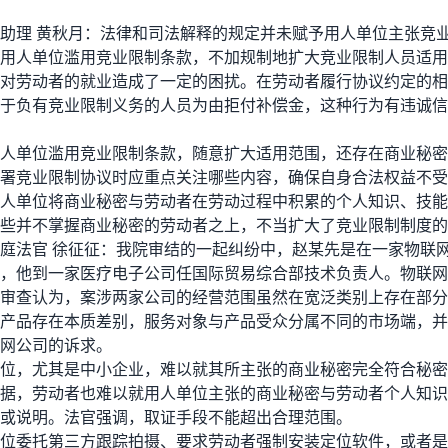
理 黄秋月：法律和司法解释的规定并未赋予用人单位主张竞
用人单位滥用竞业限制条款，不加规制地扩大竞业限制人员适用
对劳动者的就业造成了一定的困扰。在劳动者履行协议约定的相
于负有竞业限制义务的人员为由拒付补偿金，这种行为有违诚信
单位滥用竞业限制条款，随意扩大适用范围，还存在商业秘密
署竞业限制协议时应重点关注哪些内容，确保自身合法权益不受
单位将商业秘密与劳动者在劳动过程中积累的个人知识、技能
些并不掌握商业秘密的劳动者之上，不当扩大了竞业限制制度的
法官 徐征征：我院审结的一起纠纷中，赵某先是在一家物联
，他到一家医疗电子公司任国际贸易综合部技术负责人。物联网
审查认为，案涉两家公司的经营范围虽然在宽泛类别上存在部分
产品存在本质差别，服务对象与产品受众分属不同的市场端，并
网公司的诉求。
，尤其是中小企业，难以就其所主张的商业秘密完全符合秘密
据，劳动者也难以就用人单位主张的商业秘密与劳动者个人知识
或说明。法官强调，取证手段不能超出合理范围。
委托第三方跟踪拍摄、要求劳动者强制安装定位软件，或者是