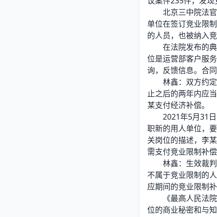
议案件235件，发
北京三中院法官助理
单位在签订竞业限制
的人员，也被纳入竞
在法院发布的典型案
位是运营部客户服务
询，反馈信息。合同
林鑫：双方约定李
止之后的两年内应当
某支付经济补偿。
2021年5月31
职新的用人单位，要
关岗位的描述，李某
需支付竞业限制补偿
林鑫：生效裁判认
不属于竞业限制的人
应期间的竞业限制补
《最高人民法院关
位的商业秘密和与知