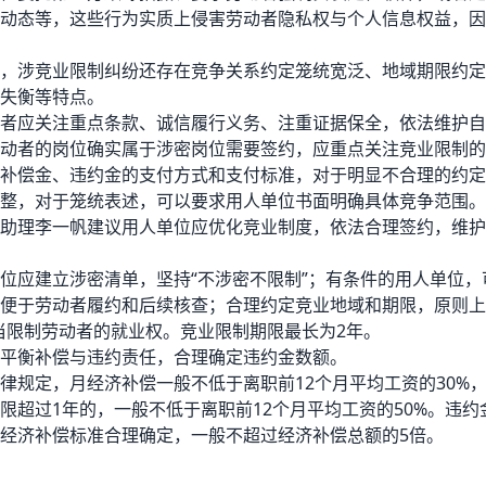
动态等，这些行为实质上侵害劳动者隐私权与个人信息权益，因
涉竞业限制纠纷还存在竞争关系约定笼统宽泛、地域期限约定
失衡等特点。
应关注重点条款、诚信履行义务、注重证据保全，依法维护自
者的岗位确实属于涉密岗位需要签约，应重点关注竞业限制的
补偿金、违约金的支付方式和支付标准，对于明显不合理的约定
整，对于笼统表述，可以要求用人单位书面明确具体竞争范围。
理李一帆建议用人单位应优化竞业制度，依法合理签约，维护
应建立涉密清单，坚持“不涉密不限制”；有条件的用人单位，
便于劳动者履约和后续核查；合理约定竞业地域和期限，原则上不
当限制劳动者的就业权。竞业限制期限最长为2年。
衡补偿与违约责任，合理确定违约金数额。
规定，月经济补偿一般不低于离职前12个月平均工资的30%
限超过1年的，一般不低于离职前12个月平均工资的50%。违
经济补偿标准合理确定，一般不超过经济补偿总额的5倍。