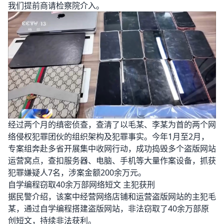
我们提前商请检察院介入。
经过两个月的缜密侦查，查清了以毛某、李某为首的两个网
络侵权犯罪团伙的组织架构及犯罪事实。今年1月至2月，
专案组奔赴多省开展集中收网行动，成功捣毁多个盗版网站
运营窝点，查扣服务器、电脑、手机等大量作案设备，抓获
犯罪嫌疑人7名，涉案金额200余万元。
自学编程窃取40余万部网络短文 主犯获刑
据民警介绍，该案中经营网络店铺和运营盗版网站的主犯毛
某，通过自学编程搭建盗版网站，非法窃取了40余万部原
创短文，持续非法获利。