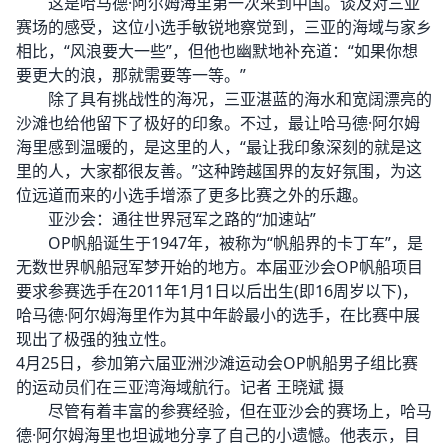
这是哈马德·阿尔姆海里第一次来到中国。谈及对三亚
赛场的感受，这位小选手敏锐地察觉到，三亚的海域与家乡
相比，“风浪要大一些”，但他也幽默地补充道：“如果你想
要更大的浪，那就需要等一等。”
除了具有挑战性的海况，三亚湛蓝的海水和宽阔漂亮的
沙滩也给他留下了极好的印象。不过，最让哈马德·阿尔姆
海里感到温暖的，是这里的人，“最让我印象深刻的就是这
里的人，大家都很友善。”这种跨越国界的友好氛围，为这
位远道而来的小选手增添了更多比赛之外的乐趣。
亚沙会：通往世界冠军之路的“加速站”
OP帆船诞生于1947年，被称为“帆船界的卡丁车”，是
无数世界帆船冠军梦开始的地方。本届亚沙会OP帆船项目
要求参赛选手在2011年1月1日以后出生(即16周岁以下)，
哈马德·阿尔姆海里作为其中年龄最小的选手，在比赛中展
现出了极强的独立性。
4月25日，参加第六届亚洲沙滩运动会OP帆船男子组比赛
的运动员们在三亚湾海域航行。记者 王晓斌 摄
尽管有着丰富的参赛经验，但在亚沙会的赛场上，哈马
德·阿尔姆海里也坦诚地分享了自己的小遗憾。他表示，目