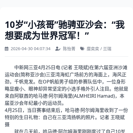
10岁“小孩哥”驰骋亚沙会：“我
想要成为世界冠军！”
2026-04-30 04:07:34
陈怡菁
糜奕奕 / 兰瑞
中新网三亚4月25日电 (记者 王晓斌)在第六届亚洲沙滩
运动会(简称亚沙会)三亚湾海虹广场前方的海面上，海风正
劲，千帆竞发。在OP帆船男子组的参赛队伍中，一位身形
略显瘦小、眼神却异常坚定的小选手格外引人注目。他就是
来自阿联酋的哈马德·阿尔姆海里(ALMHEIRI Hamad)，本
届亚沙会年纪最小的运动员。
4月25日，当日赛事结束后，哈马德·阿尔姆海里收到了一份
特别的生日礼物：自己在三亚湾扬帆的照片。记者 王晓斌
摄
就在几天前，哈马德·阿尔姆海里刚刚度过了自己10岁