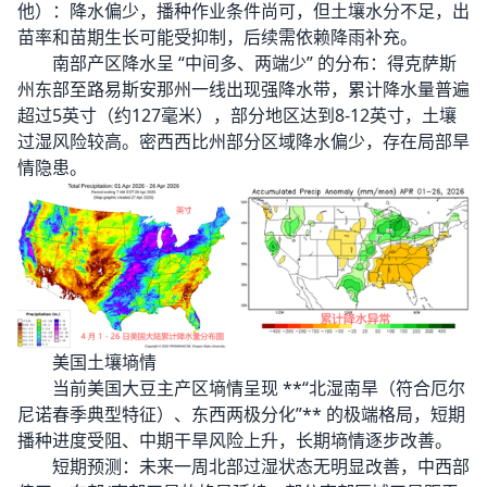
他）：降水偏少，播种作业条件尚可，但土壤水分不足，出
苗率和苗期生长可能受抑制，后续需依赖降雨补充。
南部产区降水呈 “中间多、两端少” 的分布：得克萨斯
州东部至路易斯安那州一线出现强降水带，累计降水量普遍
超过5英寸（约127毫米），部分地区达到8-12英寸，土壤
过湿风险较高。密西西比州部分区域降水偏少，存在局部旱
情隐患。
美国土壤墒情
当前美国大豆主产区墒情呈现 **“北湿南旱（符合厄尔
尼诺春季典型特征）、东西两极分化”** 的极端格局，短期
播种进度受阻、中期干旱风险上升，长期墒情逐步改善。
短期预测：未来一周北部过湿状态无明显改善，中西部