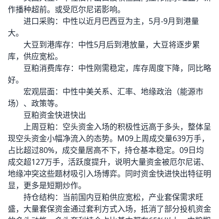
作播种超前。或受厄尔尼诺影响。
进口采购：中性以近月巴西豆为主，5月-9月到港量
大。
大豆到港库存：中性5月后到港放量，大豆将逐步累
库，供应宽松。
豆粕消费库存：中性刚需稳定，库存周度下降，同比略
好。
宏观层面：中性中美关系、汇率、地缘政治（能源市
场）、政策等。
豆粕资金快进快出
上周豆粕：空头资金入场的积极性远高于多头，整体呈
现空头资金小幅净流入的态势。M09上周成交量639万手，
占比超过80%，成交量居高不下，持仓基本稳定。09日均
成交超127万手，活跃度提升，说明大量资金被厄尔尼诺、
地缘冲突这些题材吸引入场博弈。同时资金快进快出特征明
显，更多是短期炒作。
持仓结构：当前国内豆粕供应宽松，产业套保需求旺
盛，大量套保资金通过套利方式入场，抵消了部分投机资金