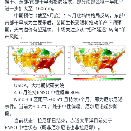
偏干、东部/南部干旱的格局延续，部分南部区域干旱距平
进一步扩大至- 160mm。
中期预估（截至5月底）：5 月底墒情格局反转，东部/
南部干旱成为主要矛盾，苗期生长受限将推动单产下调预
期，天气溢价有望延续。市场关注点从 “播种延迟” 转向 “单
产风险”。
USDA，大地期货研究院
4–6 月维持ENSO 中性概率 80%
Nino 3.4 区距平≥+0.5℃且持续3个月，即为厄尔尼诺
事件。当前为+ 0.2℃，处于中性偏暖、厄尔尼诺起步阶
段。
当前状态：拉尼娜已结束，赤道太平洋目前处于
ENSO 中性状态（既非厄尔尼诺也非拉尼娜）。