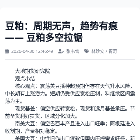
豆粕：周期无声，趋势有痕
—— 豆粕多空拉锯
2026-04-30 12:46:49
张韦雪
林珍安 / 胥奇
大地期货研究院
观点小结
核心观点：震荡美豆播种超预期但存在天气升水风险，
中长期有上涨潜力。短期仍受供应宽松压制，料继续区间震
荡为主。
现货基差：偏空供应转宽松，现货和远月基差承压。节
前备货利好提货，区域分化加大。
南美大豆：偏空巴西丰产且进入出口旺季；阿根廷进入
收割期，产量相对稳定。
美国大豆：中性旧作出口疲软但国内压榨需求旺盛，新