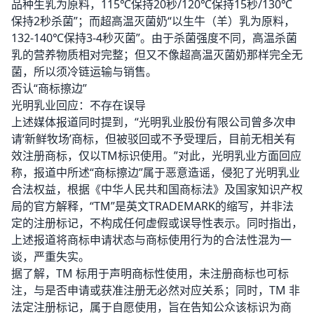
品种生乳为原料，115℃保持20秒/120℃保持15秒/130℃
保持2秒杀菌”；而超高温灭菌奶“以生牛（羊）乳为原料，
132-140℃保持3-4秒灭菌”。由于杀菌强度不同，高温杀菌
乳的营养物质相对完整；但又不像超高温灭菌奶那样完全无
菌，所以须冷链运输与销售。
否认“商标擦边”
光明乳业回应：不存在误导
上述媒体报道同时提到，“光明乳业股份有限公司曾多次申
请‘新鲜牧场’商标，但被驳回或不予受理后，目前无相关有
效注册商标，仅以TM标识使用。”对此，光明乳业方面回应
称，报道中所述“商标擦边”属于恶意造谣，侵犯了光明乳业
合法权益，根据《中华人民共和国商标法》及国家知识产权
局的官方解释，“TM”是英文TRADEMARK的缩写，并非法
定的注册标记，不构成任何虚假或误导性表示。同时指出，
上述报道将商标申请状态与商标使用行为的合法性混为一
谈，严重失实。
据了解，TM 标用于声明商标性使用，未注册商标也可标
注，与是否申请或获准注册无必然对应关系；同时，TM 非
法定注册标记，属于自愿使用，旨在告知公众该标识为商