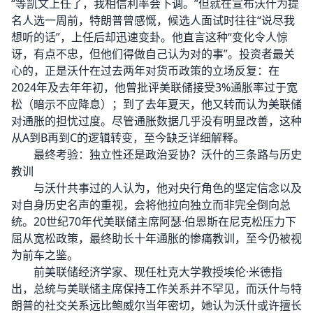
“等凯文上任了，我相信利率会下调。”但就在宣布沃什为提
名人选一周前，特朗普曾感慨，候选人面试时往往“说尽我
想听的话”，上任后却迅速变卦。他直言这种“变化令人惊
讶，有点不忠，但他们得做自己认为对的事”。投资者最关
心的，正是沃什在过去两年对货币政策的立场反复：在
2024年及去年年初，他曾批评美联储接受3%通胀率过于宽
松（暗示不应降息）；到了去年夏天，他又转而认为美联储
对通胀的担忧过度。尽管通胀数据几乎没有明显改善，这种
从A到B再到C的逻辑转变，至今缺乏详细解释。
最终考验：独立性还是政治妥协？沃什的三条路与历史
教训
与沃什共事过的人认为，他对央行角色的坚定信念以及
对自身历史名声的重视，会将他拉向独立而非完全倒向总
统。20世纪70年代美联储主席阿瑟·伯恩斯在尼克松压力下
屈从宽松政策，最终助长十年通胀的惨痛教训，至今仍被视
为前车之鉴。
前美联储经济学家、现任杜克大学教授埃伦·米德指
出，总统与美联储主席保持工作关系并不罕见，而沃什与特
朗普的社交关系远比鲍威尔当年密切，她认为沃什或许擅长