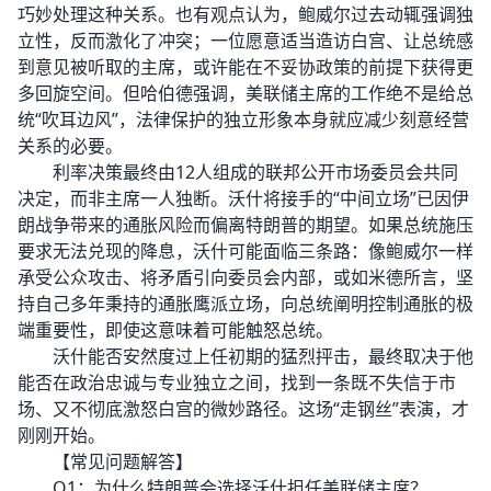
巧妙处理这种关系。也有观点认为，鲍威尔过去动辄强调独
立性，反而激化了冲突；一位愿意适当造访白宫、让总统感
到意见被听取的主席，或许能在不妥协政策的前提下获得更
多回旋空间。但哈伯德强调，美联储主席的工作绝不是给总
统“吹耳边风”，法律保护的独立形象本身就应减少刻意经营
关系的必要。
利率决策最终由12人组成的联邦公开市场委员会共同
决定，而非主席一人独断。沃什将接手的“中间立场”已因伊
朗战争带来的通胀风险而偏离特朗普的期望。如果总统施压
要求无法兑现的降息，沃什可能面临三条路：像鲍威尔一样
承受公众攻击、将矛盾引向委员会内部，或如米德所言，坚
持自己多年秉持的通胀鹰派立场，向总统阐明控制通胀的极
端重要性，即使这意味着可能触怒总统。
沃什能否安然度过上任初期的猛烈抨击，最终取决于他
能否在政治忠诚与专业独立之间，找到一条既不失信于市
场、又不彻底激怒白宫的微妙路径。这场“走钢丝”表演，才
刚刚开始。
【常见问题解答】
Q1：为什么特朗普会选择沃什担任美联储主席？