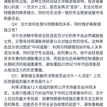
通胀担忧过度。这种立场转变缺乏详细逻辑说明，投资者最
担心的是：一旦沃什上任，是否会再次“变卦”，无法兑现对
特朗普的降息暗示，同时也无法用一致的专业框架说服市场
和委员会。
Q4：沃什如何处理与特朗普的关系，同时维护美联储
独立性？
沃什在讲稿中既肯定民选官员讨论利率不会必然威胁独
立性，又警告持续通胀将损害公众对独立性的信任。这种表
态显示他试图走“中间道路”：利用与特朗普较好的私人关系
适当沟通，同时坚守专业底线。前同事认为，他不会轻易放
弃多年秉持的通胀鹰派立场，而是会向总统阐明控制通胀对
长期经济的极端重要性，避免重蹈20世纪70年代伯恩斯屈
从政治压力的历史覆辙。
Q5：美联储主席最终决策是否由沃什一人决定？上任
后他面临的最大考验是什么？
利率决策由12人组成的联邦公开市场委员会共同决
定，主席只能通过巧妙运作处于中间立场来推动共识。沃什
上任后的最大考验是：如果特朗普持续施压要求无法立即兑
现的降息，他能否在不完全妥协政策的前提下，避免像鲍威