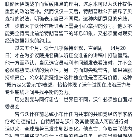
联储因伊朗战争而暂缓降息的理由，这原本可以为沃什提供
重要的政治缓冲。然而仅仅一天后，特朗普就公开驳斥了贝
森特的说法，明确表示自己不同意。这种内阁意见的分歧，
进一步放大了沃什在听证会上需要小心拿捏的分寸。他既不
能完全背离此前给特朗普留下的降息印象，又必须面对现实
经济数据带来的约束。
过去五个月，沃什几乎保持沉默，直到周一（4月20
日）才在为参议院提名确认听证会准备的讲稿中打破僵局。
他一方面承认，当民选官员就利率问题发表看法时，并不会
必然威胁美联储的独立性；另一方面却尖锐警告，如果通胀
持续高企，公众将质疑维护这种独立性是否还有价值。这种
“既肯定又警示”的表述，恰恰体现了沃什试图在政治压力与
专业底线之间寻找平衡的努力。
历史剧变与同行忠告：世界已不同，沃什必须独自面对
委员会
曾与沃什在前总统小布什任内共事的共和党经济学家格
伦·哈伯德指出，自特朗普与沃什及其他候选人可能进行对
话以来，全球局势已发生剧烈变化。他直言，争取美联储内
部同事支持将成为沃什上任后的首要任务，而在当前伊朗战