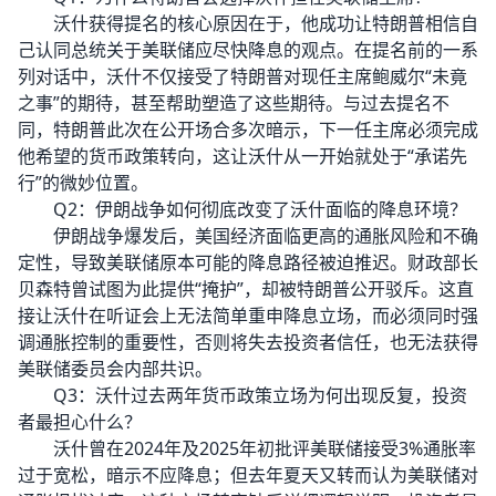
沃什获得提名的核心原因在于，他成功让特朗普相信自
己认同总统关于美联储应尽快降息的观点。在提名前的一系
列对话中，沃什不仅接受了特朗普对现任主席鲍威尔“未竟
之事”的期待，甚至帮助塑造了这些期待。与过去提名不
同，特朗普此次在公开场合多次暗示，下一任主席必须完成
他希望的货币政策转向，这让沃什从一开始就处于“承诺先
行”的微妙位置。
Q2：伊朗战争如何彻底改变了沃什面临的降息环境？
伊朗战争爆发后，美国经济面临更高的通胀风险和不确
定性，导致美联储原本可能的降息路径被迫推迟。财政部长
贝森特曾试图为此提供“掩护”，却被特朗普公开驳斥。这直
接让沃什在听证会上无法简单重申降息立场，而必须同时强
调通胀控制的重要性，否则将失去投资者信任，也无法获得
美联储委员会内部共识。
Q3：沃什过去两年货币政策立场为何出现反复，投资
者最担心什么？
沃什曾在2024年及2025年初批评美联储接受3%通胀率
过于宽松，暗示不应降息；但去年夏天又转而认为美联储对