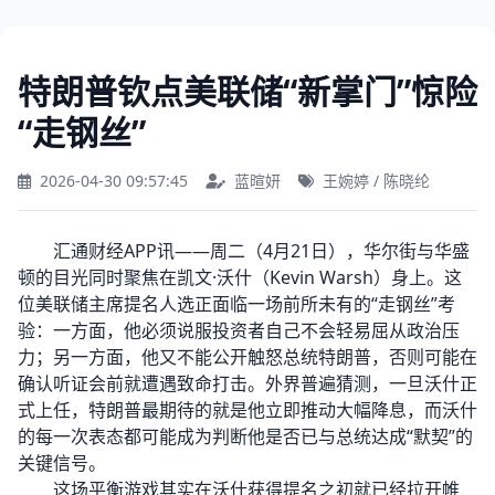
特朗普钦点美联储“新掌门”惊险
“走钢丝”
2026-04-30 09:57:45
蓝暄妍
王婉婷 / 陈晓纶
汇通财经APP讯——周二（4月21日），华尔街与华盛
顿的目光同时聚焦在凯文·沃什（Kevin Warsh）身上。这
位美联储主席提名人选正面临一场前所未有的“走钢丝”考
验：一方面，他必须说服投资者自己不会轻易屈从政治压
力；另一方面，他又不能公开触怒总统特朗普，否则可能在
确认听证会前就遭遇致命打击。外界普遍猜测，一旦沃什正
式上任，特朗普最期待的就是他立即推动大幅降息，而沃什
的每一次表态都可能成为判断他是否已与总统达成“默契”的
关键信号。
这场平衡游戏其实在沃什获得提名之初就已经拉开帷