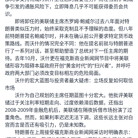
争引发的通胀风险下，立即降息几乎不可能获得委员会共
识。
即将卸任的美联储主席杰罗姆·鲍威尔过去八年面对特
朗普类似压力时，始终采取克制且不予理睬的态度。但八年
前特朗普提名鲍威尔时，并未在确认前公开要求特定货币政
策路线。而沃什的情况完全不同：他在提名前就与特朗普进
行了一系列对话，甚至帮助塑造了总统对下一任主席的期
待。去年10月，沃什更在福克斯商业新闻网节目中将美联
储形容为阻碍本届政府开创“黄金时代”的“扫兴者”，并呼吁
政府两大部门必须改变目标相左的危险局面。
沃什的宏大蓝图与投资者最大疑虑：立场反复如何取信
市场
沃什为自己规划的主席任期蓝图十分宏大。他批评美联
储过于关注利率短期走向、过度依赖滞后数据，还指出
2008-2009年金融危机后，美联储在隔夜拆借市场扮演了过
重角色。然而，如果利率迟迟无法下调，这些长远主张对白
宫而言是否还有吸引力，仍是未知数。
特朗普在上周接受福克斯商业新闻网采访时明确表示：